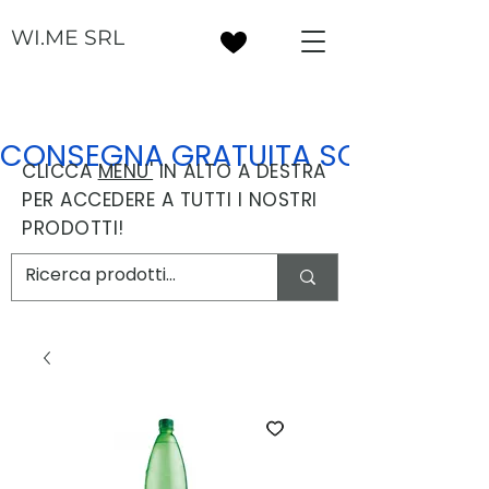
WI.ME SRL
CONSEGNA GRATUITA SOPRA I 30
CLICCA
MENU'
IN ALTO A DESTRA
PER ACCEDERE A TUTTI I NOSTRI
PRODOTTI!