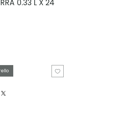
RRA 0.33 L X 24
rello