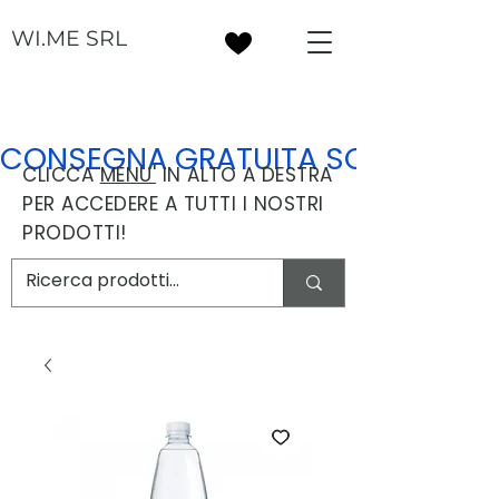
WI.ME SRL
CONSEGNA GRATUITA SOPRA I 30
CLICCA
MENU'
IN ALTO A DESTRA
PER ACCEDERE A TUTTI I NOSTRI
PRODOTTI!