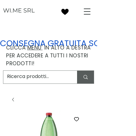
WI.ME SRL
CONSEGNA GRATUITA SOPRA I 30
CLICCA
MENU'
IN ALTO A DESTRA
PER ACCEDERE A TUTTI I NOSTRI
PRODOTTI!