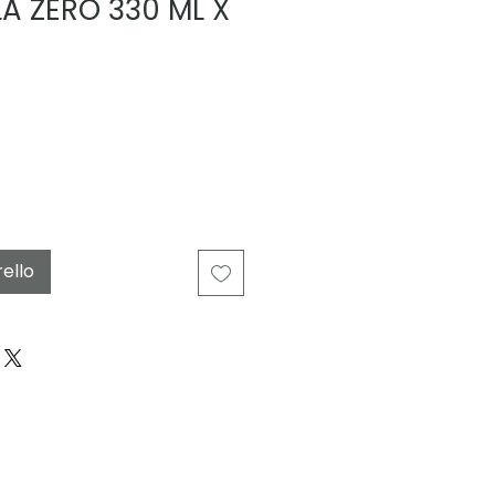
 ZERO 330 ML X
rello