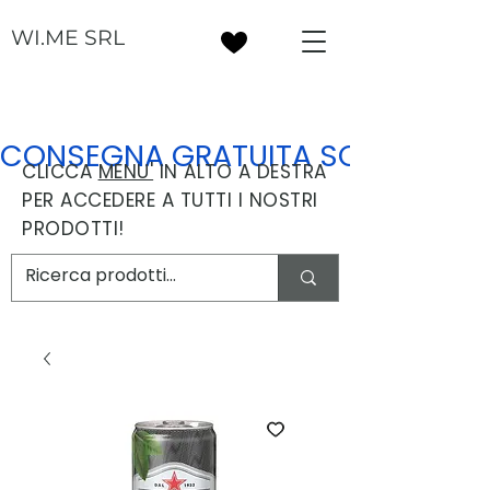
WI.ME SRL
CONSEGNA GRATUITA SOPRA I 30
CLICCA
MENU'
IN ALTO A DESTRA
PER ACCEDERE A TUTTI I NOSTRI
PRODOTTI!