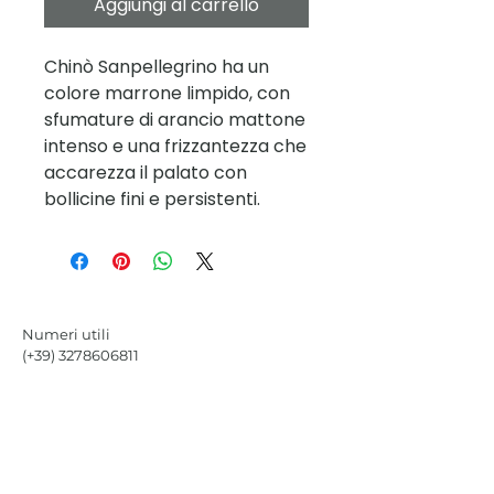
Aggiungi al carrello
Chinò Sanpellegrino ha un
colore marrone limpido, con
sfumature di arancio mattone
intenso e una frizzantezza che
accarezza il palato con
bollicine fini e persistenti.
Numeri utili
(+39)
3278606811
Via Michelangelo
Buonarroti 25